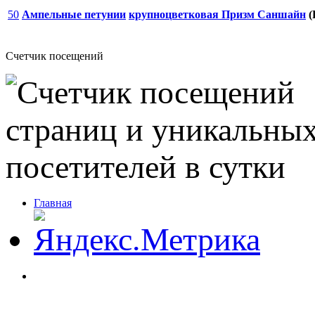
50
Ампельные петунии
крупноцветковая Призм Саншайн
(
Счетчик посещений
Главная