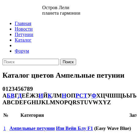
Остров Лели
планета гармонии
Главная
Новости
Петунии
Каталог
Форум
Поиск
Каталог цветов Ампельные петунии
0
1
2
3
4
5
6
7
8
9
А
Б
В
Г
Д
Е
Ё
Ж
З
И
Й
К
Л
М
Н
О
П
Р
С
Т
У
Ф
Х
Ц
Ч
Ш
Щ
Ь
Ы
Ъ
A
B
C
D
E
F
G
H
I
J
K
L
M
N
O
P
Q
R
S
T
U
V
W
X
Y
Z
№
Категория
Заг
1
Ампельные петунии
Изи Вейв Блу F1
(Easy Wave Blue)