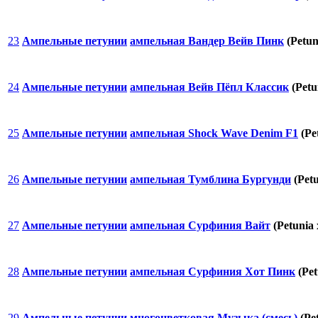
23
Ампельные петунии
ампельная Вандер Вейв Пинк
(Petun
24
Ампельные петунии
ампельная Вейв Пёпл Классик
(Petu
25
Ампельные петунии
ампельная Shock Wave Denim F1
(Pe
26
Ампельные петунии
ампельная Тумблина Бургунди
(Petu
27
Ампельные петунии
ампельная Сурфиния Вайт
(Petunia 
28
Ампельные петунии
ампельная Сурфиния Хот Пинк
(Pet
29
Ампельные петунии
многоцветковая Музыка (смесь)
(Pet