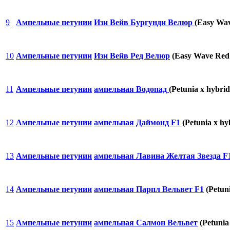
9
Ампельные петунии
Изи Вейв Бургунди Велюр
(Easy Wa
10
Ампельные петунии
Изи Вейв Ред Велюр
(Easy Wave Red 
11
Ампельные петунии
ампельная Водопад
(Petunia x hybrid
12
Ампельные петунии
ампельная Даймонд F1
(Petunia x hy
13
Ампельные петунии
ампельная Лавина Желтая Звезда F
14
Ампельные петунии
ампельная Парпл Вельвет F1
(Petuni
15
Ампельные петунии
ампельная Салмон Вельвет
(Petunia