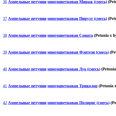
36
Ампельные петунии
многоцветковая Мираж (смесь)
(Pet
37
Ампельные петунии
многоцветковая Пируэт (смесь)
(Pet
38
Ампельные петунии
многоцветковая Соната
(Petunia x h
39
Ампельные петунии
многоцветковая Фэнтези (смесь)
(Pe
40
Ампельные петунии
многоцветковая Дуо (смесь)
(Petunia
41
Ампельные петунии
многоцветковая Триколор
(Petunia 
42
Ампельные петунии
многоцветковая Полярис (смесь)
(Pe