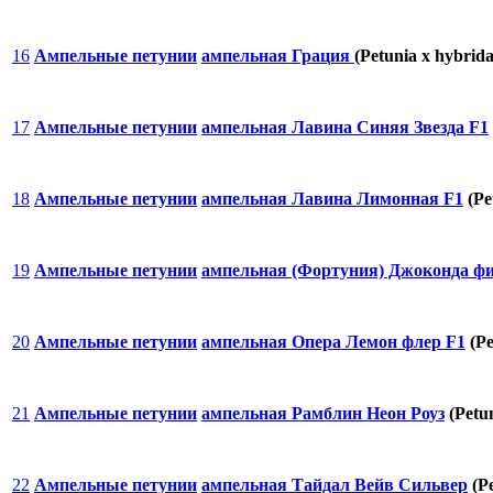
16
Ампельные петунии
ампельная Грация
(Petunia x hybrida
17
Ампельные петунии
ампельная Лавина Синяя Звезда F1
18
Ампельные петунии
ампельная Лавина Лимонная F1
(Pe
19
Ампельные петунии
ампельная (Фортуния) Джоконда фи
20
Ампельные петунии
ампельная Опера Лемон флер F1
(Pe
21
Ампельные петунии
ампельная Рамблин Неон Роуз
(Petun
22
Ампельные петунии
ампельная Тайдал Вейв Сильвер
(Pe