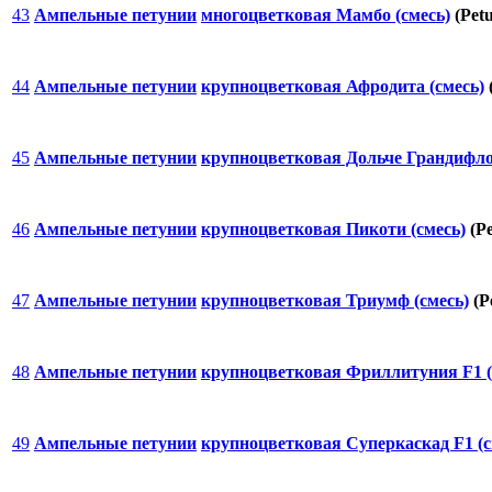
43
Ампельные петунии
многоцветковая Мамбо (смесь)
(Petu
44
Ампельные петунии
крупноцветковая Афродита (смесь)
45
Ампельные петунии
крупноцветковая Дольче Грандифлор
46
Ампельные петунии
крупноцветковая Пикоти (смесь)
(Pe
47
Ампельные петунии
крупноцветковая Триумф (смесь)
(P
48
Ампельные петунии
крупноцветковая Фриллитуния F1 (
49
Ампельные петунии
крупноцветковая Суперкаскад F1 (с