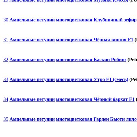
30
Ампельные петунии
многоцветковая Клубничный зефир
31
Ампельные петунии
многоцветковая Чёрная вишня F1
(
32
Ампельные петунии
многоцветковая Баскин Робинз
(Pet
33
Ампельные петунии
многоцветковая Утро F1 (смесь)
(Pet
34
Ампельные петунии
многоцветковая Чёрный бархат F1
(
35
Ампельные петунии
многоцветковая Гарден Бьюти лило