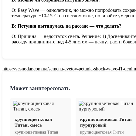
О: Easy Wave — однолетник, но можно попробовать сохрани
температуре +10-15°C на светлом окне, поливайте умерен
В: Петуния вытянулась на рассаде — что делать?
О: Причина — недостаток света. Решение: 1) Досвечивайте 
рассаду прищипните над 4-5 листом — начнут расти боковы
https://vesnodar.com.ua/semena-cvetov-petunia-shock-wave-f1-denim
Может заинтересовать
крупноцветковая
крупноцветковая Титан
Титан, смесь
пурпуровый
крупноцветковая Титан
крупноцветковая Титан