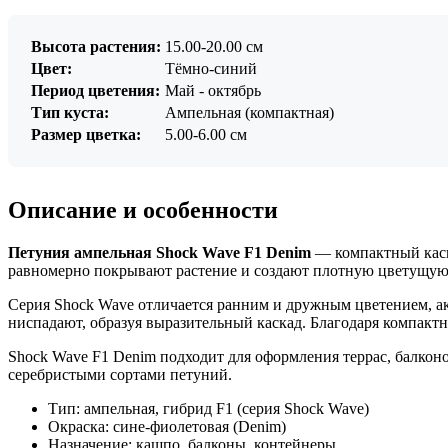
Высота растения:
15.00-20.00 см
Цвет:
Тёмно-синий
Период цветения:
Май - октябрь
Тип куста:
Ампельная (компактная)
Размер цветка:
5.00-6.00 см
Описание и особенности
Петуния ампельная Shock Wave F1 Denim
— компактный каск
равномерно покрывают растение и создают плотную цветущую
Серия Shock Wave отличается ранним и дружным цветением, ак
ниспадают, образуя выразительный каскад. Благодаря компакт
Shock Wave F1 Denim подходит для оформления террас, балкон
серебристыми сортами петуний.
Тип: ампельная, гибрид F1 (серия Shock Wave)
Окраска: сине-фиолетовая (Denim)
Назначение: кашпо, балконы, контейнеры