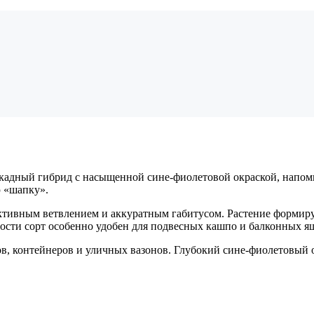
адный гибрид с насыщенной сине-фиолетовой окраской, напом
 «шапку».
тивным ветвлением и аккуратным габитусом. Растение формируе
ности сорт особенно удобен для подвесных кашпо и балконных я
ов, контейнеров и уличных вазонов. Глубокий сине-фиолетовый 