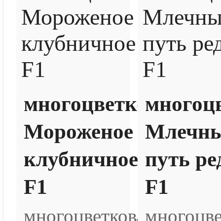
многоцветковая
многоц
Мороженое
Млечн
клубничное
путь ре
F1
F1
многоцветковая
многоцве