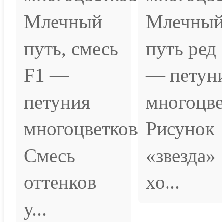
Млечный
Млечны
путь, смесь
путь ред
F1 —
— петун
петуния
многоцве
многоцветковая.
Рисунок
Смесь
«звезда»
оттенков
хо...
у...