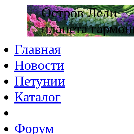
Остров Лели
планета гармон
Главная
Новости
Петунии
Каталог
Форум