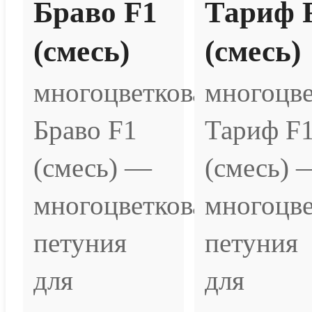
Браво F1
Тариф 
(смесь)
(смесь)
многоцветковая
многоцве
Браво F1
Тариф F
(смесь) —
(смесь) 
многоцветковая
многоцве
петуния
петуния
для
для