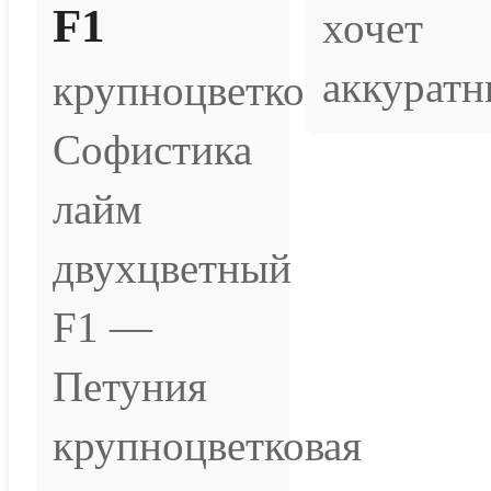
F1
хочет
аккуратн
крупноцветковая
Софистика
лайм
двухцветный
F1 —
Петуния
крупноцветковая