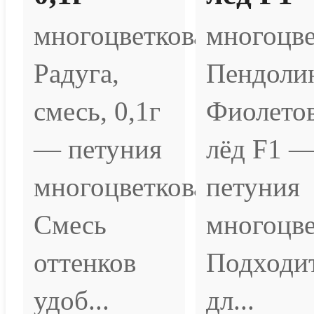
многоцветковая
многоцве
Радуга,
Пендоли
смесь, 0,1г
Фиолето
— петуния
лёд F1 
многоцветковая.
петуния
Смесь
многоцве
оттенков
Подходи
удоб...
дл...