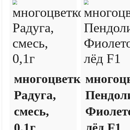
многоцветковая
многоц
Радуга,
Пендол
смесь,
Фиолет
0,1г
лёд F1