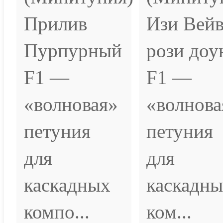
Прилив
Изи Вей
Пурпурный
рози доу
F1 —
F1 —
«волновая»
«волнова
петуния
петуния
для
для
каскадных
каскадн
компо...
ком...