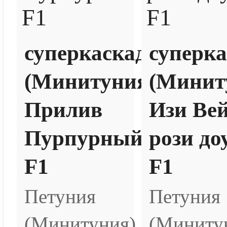
суперкаскадная
суперк
(Минитуния)
(Минит
Прилив
Изи Ве
Пурпурный
рози до
F1
F1
Петуния
Петуния
(Минитуния)
(Миниту