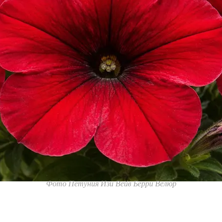
Фото Петуния Изи Вейв Берри Велюр