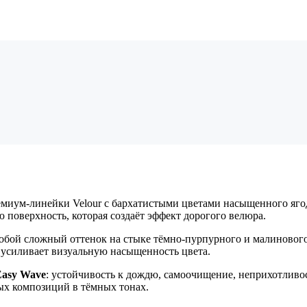
иум-линейки Velour с бархатистыми цветами насыщенного ягодн
 поверхность, которая создаёт эффект дорогого велюра.
бой сложный оттенок на стыке тёмно-пурпурного и малинового.
а усиливает визуальную насыщенность цвета.
Easy Wave
: устойчивость к дождю, самоочищение, неприхотливос
ых композиций в тёмных тонах.