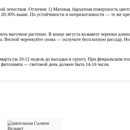
й лепестков. Отличия: 1) Матовая, бархатная поверхность цвето
на 20-30% выше. По устойчивости и неприхотливости — те же пр
ть маточное растение. В конце августа возьмите черенки длино
но. Весной черенкуйте снова — получите бесплатную рассаду. Н
рта (за 10-12 недель до высадки в грунт). При февральском посе
я фитолампа — световой день должен быть 14-16 часов.