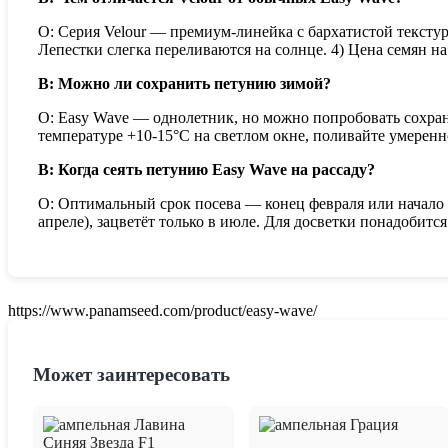
О: Серия Velour — премиум-линейка с бархатистой текстуро
Лепестки слегка переливаются на солнце. 4) Цена семян 
В: Можно ли сохранить петунию зимой?
О: Easy Wave — однолетник, но можно попробовать сохрани
температуре +10-15°C на светлом окне, поливайте умерен
В: Когда сеять петунию Easy Wave на рассаду?
О: Оптимальный срок посева — конец февраля или начало ма
апреле), зацветёт только в июле. Для досветки понадобитс
https://www.panamseed.com/product/easy-wave/
Может заинтересовать