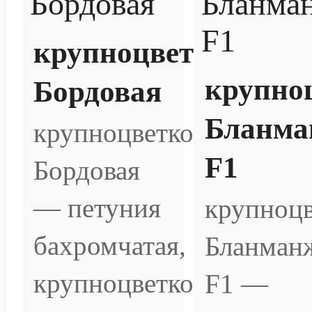
крупноцветковая
крупно
Бордовая
Бланма
крупноцветковая
F1
Бордовая
— петуния
крупноцв
бахромчатая,
Бланман
крупноцветковая.
F1 —