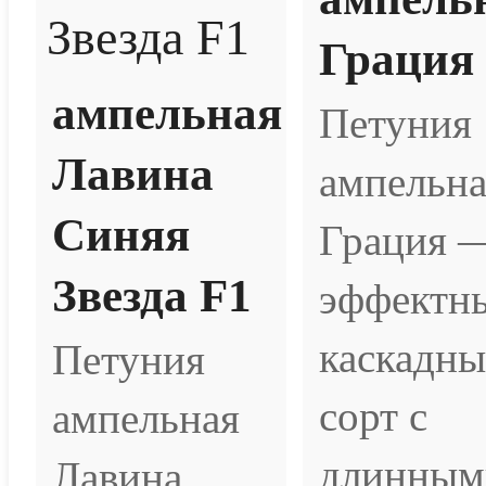
Грация
ампельная
Петуния
Лавина
ампельна
Синяя
Грация 
Звезда F1
эффектн
каскадн
Петуния
сорт с
ампельная
длинным
Лавина