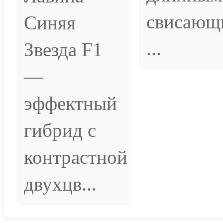
свисающ
Синяя
...
Звезда F1
—
эффектный
гибрид с
контрастной
двухцв...