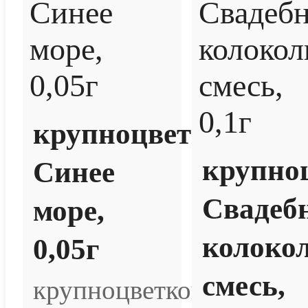
крупноцветковая
крупно
Синее
Свадеб
море,
колоко
0,05г
смесь,
крупноцветковая