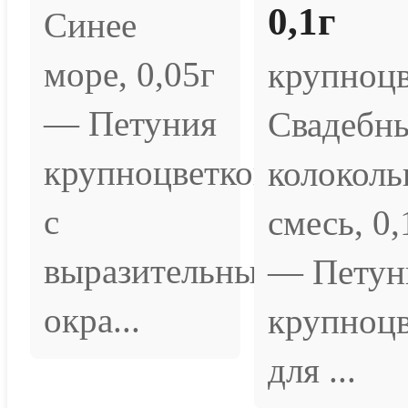
0,1г
Синее
море, 0,05г
крупноцв
— Петуния
Свадебн
крупноцветковая
колоколь
с
смесь, 0,
выразительным
— Петун
окра...
крупноцв
для ...