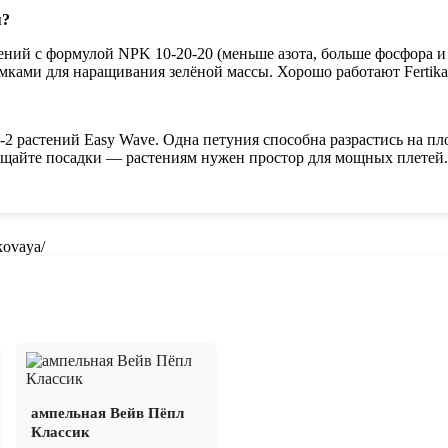
я?
ений с формулой NPK 10-20-20 (меньше азота, больше фосфора и
мками для наращивания зелёной массы. Хорошо работают Fertika
-2 растений Easy Wave. Одна петуния способна разрастись на пл
агущайте посадки — растениям нужен простор для мощных плетей.
kovaya/
ампельная Вейв Пёпл
Классик