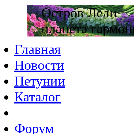
Остров Лели
планета гармон
Главная
Новости
Петунии
Каталог
Форум