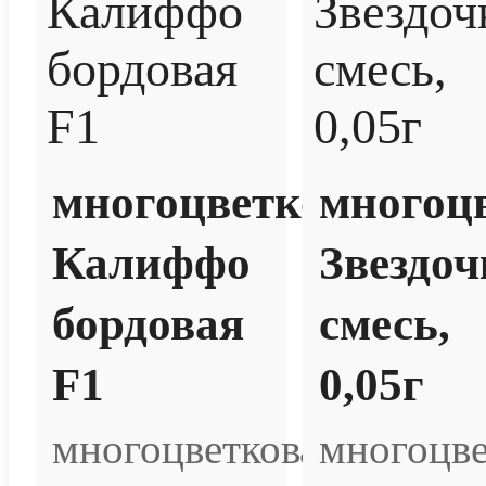
многоцветковая
многоц
Калиффо
Звездоч
бордовая
смесь,
F1
0,05г
многоцветковая
многоцве