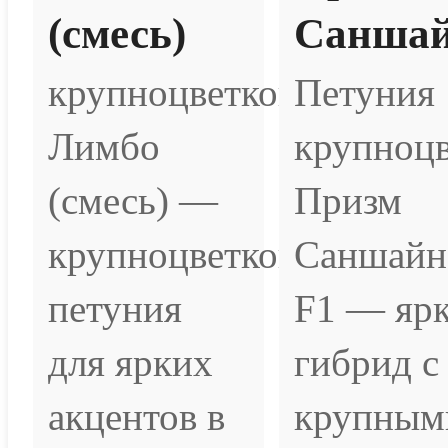
(смесь)
Санша
крупноцветковая
Петуния
Лимбо
крупноцв
(смесь) —
Призм
крупноцветковая
Саншайн
петуния
F1 — яр
для ярких
гибрид с
акцентов в
крупным