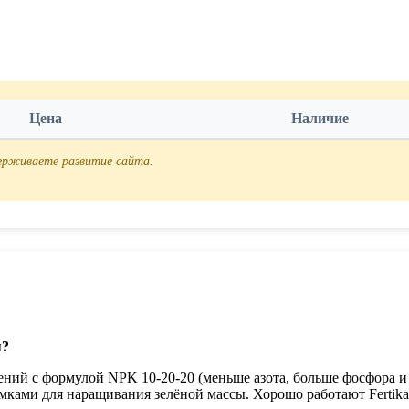
Цена
Наличие
держиваете развитие сайта.
я?
ений с формулой NPK 10-20-20 (меньше азота, больше фосфора и
мками для наращивания зелёной массы. Хорошо работают Fertika