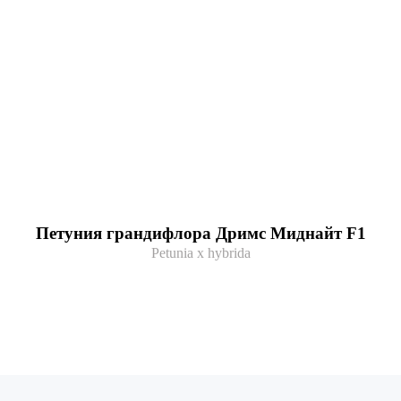
Петуния грандифлора Дримс Миднайт F1
Petunia x hybrida