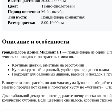
Высота растения:
20.00-25.00 см
Цвет:
Тёмно-фиолетовый
Период цветения:
Май - октябрь
Тип куста:
Грандифлора компактная
Размер цветка:
8.00-10.00 см
Описание и особенности
грандифлора Дримс Миднайт F1
— грандифлора из серии Dre
«чистых» посадок и контрастных миксов.
Крупные цветки, заметные на расстоянии
Куст аккуратный и ровный, удобен для переднего плана
Подходит для балконных ящиков, вазонов и посадок в гр
В полутени тоже растёт, но для максимума бутонов выбирайте с
заметно продлевают сезон и помогают кусту не «уставать». От
Для стабильной декоративности держите почву слегка влажной,
количество бутонов. Если цветение снизилось, короткая стриж