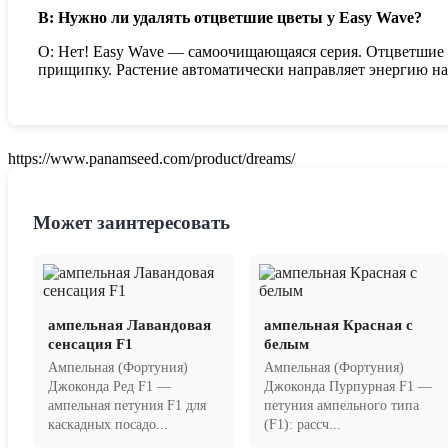
В: Нужно ли удалять отцветшие цветы у Easy Wave?
О: Нет! Easy Wave — самоочищающаяся серия. Отцветшие б
прищипку. Растение автоматически направляет энергию н
https://www.panamseed.com/product/dreams/
Может заинтересовать
ампельная Лавандовая
ампельная Красная с
сенсация F1
белым
Ампельная (Фортуния)
Ампельная (Фортуния)
Джоконда Ред F1 —
Джоконда Пурпурная F1 —
ампельная петуния F1 для
петуния ампельного типа
каскадных посадо...
(F1): рассч...