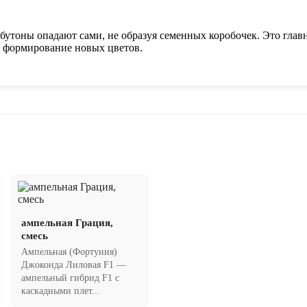
утоны опадают сами, не образуя семенных коробочек. Это глав
а формирование новых цветов.
ампельная Грация,
смесь
Ампельная (Фортуния)
Джоконда Лиловая F1 —
ампельный гибрид F1 с
каскадными плет...