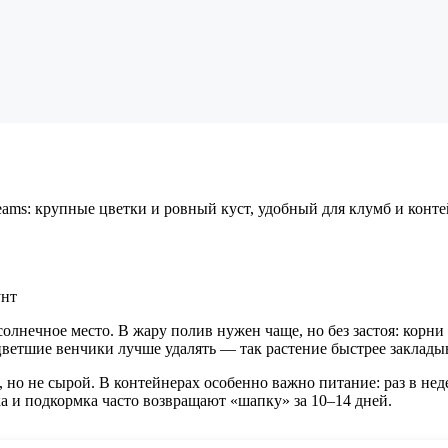
ams: крупные цветки и ровный куст, удобный для клумб и конт
унт
олнечное место. В жару полив нужен чаще, но без застоя: корни
цветшие венчики лучше удалять — так растение быстрее заклады
 но не сырой. В контейнерах особенно важно питание: раз в не
ка и подкормка часто возвращают «шапку» за 10–14 дней.