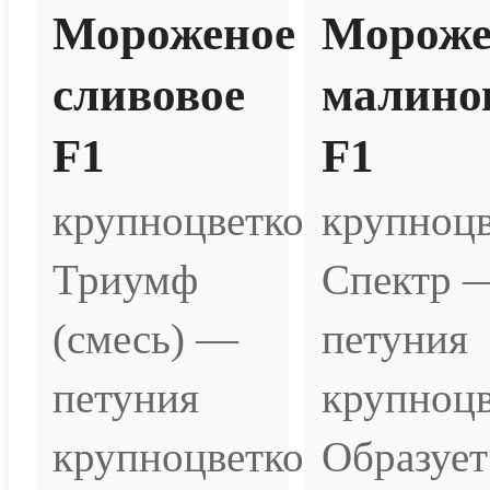
Мороженое
Мороже
сливовое
малино
F1
F1
крупноцветковая
крупноцв
Триумф
Спектр 
(смесь) —
петуния
петуния
крупноцв
крупноцветковая.
Образует