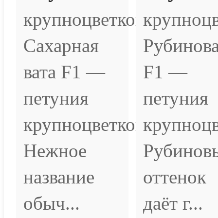
крупноцветковая
крупноцв
Сахарная
Рубинов
вата F1 —
F1 —
петуния
петуния
крупноцветковая.
крупноцв
Нежное
Рубинов
название
оттенок
обыч...
даёт г...