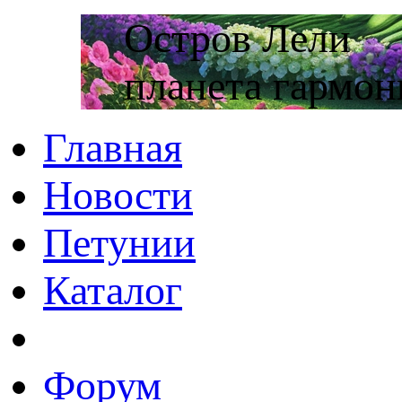
Остров Лели
планета гармон
Главная
Новости
Петунии
Каталог
Форум