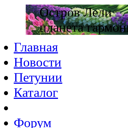
Остров Лели
планета гармон
Главная
Новости
Петунии
Каталог
Форум