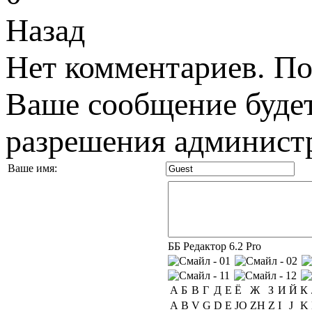
Назад
Нет комментариев. По
Ваше сообщение будет
разрешения администр
Ваше имя:
ББ Редактор 6.2 Pro
А
Б
В
Г
Д
Е
Ё
Ж
З
И
Й
К
A
B
V
G
D
E
JO
ZH
Z
I
J
K