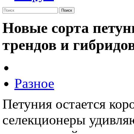
Поиск
Новые сорта петун
трендов и гибридо
Разное
Петуния остается кор
селекционеры удивля