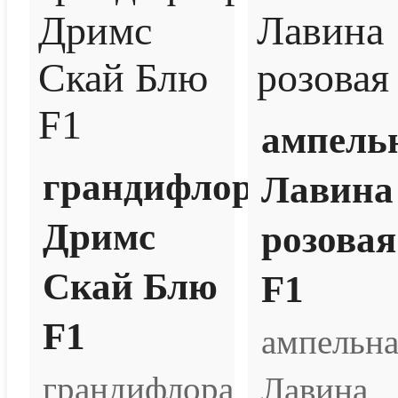
ампель
грандифлора
Лавина
Дримс
розовая
Скай Блю
F1
F1
ампельна
грандифлора
Лавина