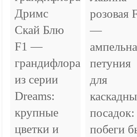
Дримс
розовая 
Скай Блю
—
F1 —
ампельна
грандифлора
петуния
из серии
для
Dreams:
каскадн
крупные
посадок:
цветки и
побеги бы