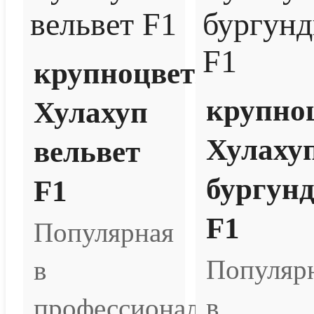
крупноцветковая
крупно
Хулахуп
Хулаху
вельвет
бургун
F1
F1
Популярная
Популяр
в
в
профессиональном