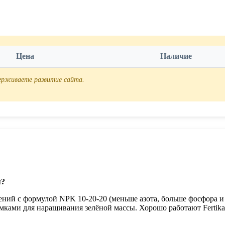
Цена
Наличие
держиваете развитие сайта.
я?
ений с формулой NPK 10-20-20 (меньше азота, больше фосфора и
мками для наращивания зелёной массы. Хорошо работают Fertika