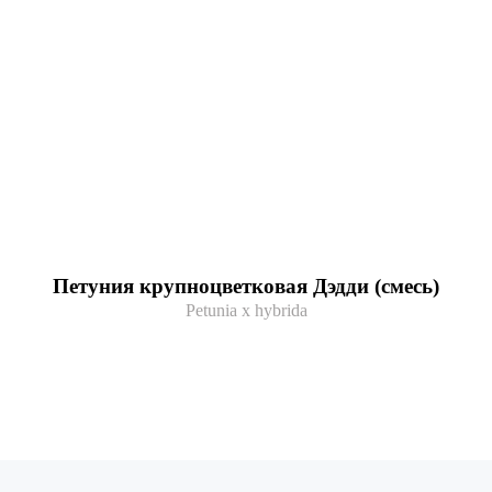
Петуния крупноцветковая Дэдди (смесь)
Petunia x hybrida