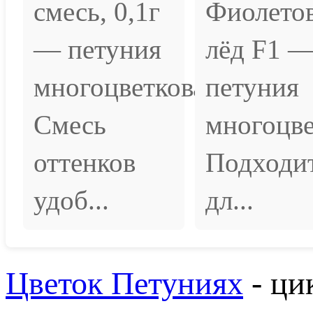
смесь, 0,1г
Фиолето
— петуния
лёд F1 
многоцветковая.
петуния
Смесь
многоцве
оттенков
Подходи
удоб...
дл...
Цветок Петуниях
- ци