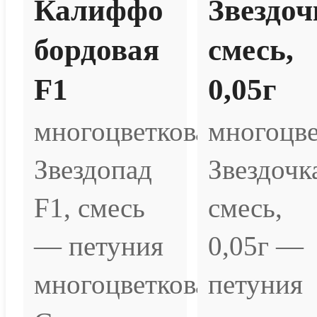
Калиффо
Звездоч
бордовая
смесь,
F1
0,05г
многоцветковая
многоцве
Звездопад
Звездочк
F1, смесь
смесь,
— петуния
0,05г —
многоцветковая.
петуния