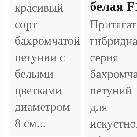
белая F
красивый
сорт
Притягат
бахромчатой
гибридн
петунии с
серия
белыми
бахромч
цветками
петуний
диаметром
для
8 см...
искустно