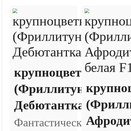
крупноцветковая
крупно
(Фриллитуния)
(Фрилл
Дебютантка
Афроди
Фантастически