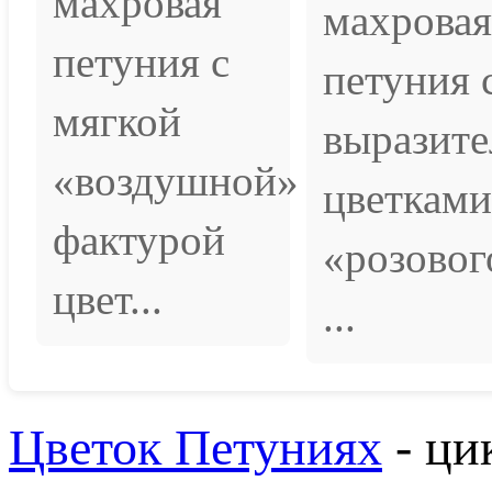
махровая
махровая
петуния с
петуния 
мягкой
выразит
«воздушной»
цветками
фактурой
«розовог
цвет...
...
Цветок Петуниях
- ци