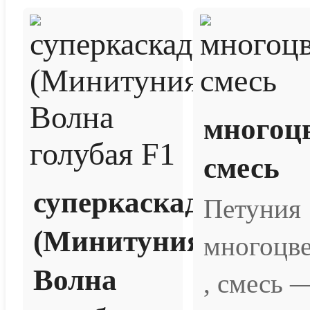
многоцв
смесь
суперкаскадная
Петуния
(Минитуния)
многоцве
Волна
, смесь 