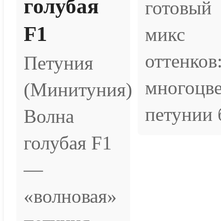
голубая
готовый
F1
микс
оттенков
Петуния
многоцв
(Минитуния)
петунии б
Волна
голубая F1
—
«волновая»