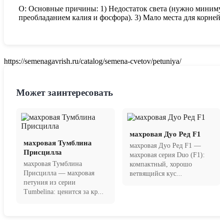
О: Основные причины: 1) Недостаток света (нужно миниму
преобладанием калия и фосфора). 3) Мало места для корней
https://semenagavrish.ru/catalog/semena-cvetov/petuniya/
Может заинтересовать
махровая Дуо Ред F1
махровая Тумблина
махровая Дуо Ред F1 —
Присцилла
махровая серия Duo (F1):
махровая Тумблина
компактный, хорошо
Присцилла — махровая
ветвящийся кус...
петуния из серии
Tumbelina: ценится за кр...