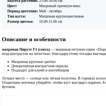
Высота растения:
25.00-30.00 см
Цвет:
Махровый премиум микс
Период цветения:
Май - октябрь
Тип куста:
Махровая крупноцветковая
Размер цветка:
10.00-11.00 см
Описание и особенности
махровая Пируэт F1 (смесь)
— махровая петуния серии «Пиру
игра контрастов на лепестках: благодаря этому посадка выгляд
Махровые крупные цветки
Декоративная контрастная окраска
Подходит для клумб и контейнеров
Лучшее место — солнце или лёгкая полутень. В горшках испол
Отцветшие венчики убирайте, чтобы куст выглядел опрятно. Ес
бутонов.