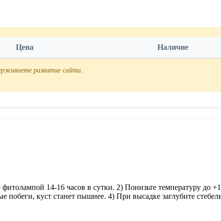
Цена
Наличие
держиваете развитие сайта.
фитолампой 14-16 часов в сутки. 2) Понизьте температуру до +1
е побеги, куст станет пышнее. 4) При высадке заглубите стебе