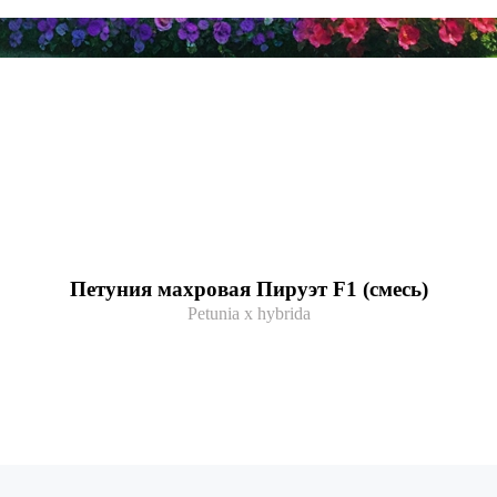
Петуния махровая Пируэт F1 (смесь)
Petunia x hybrida