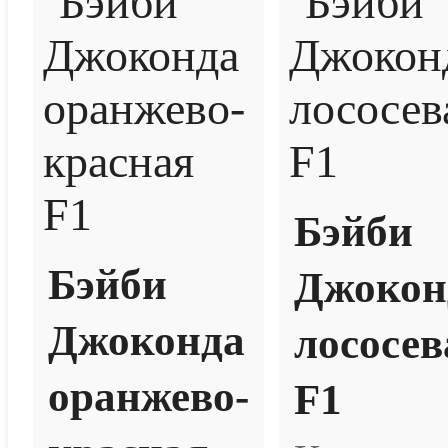
Бэйби
Бэйби
Джокон
Джоконда
лососев
оранжево-
F1