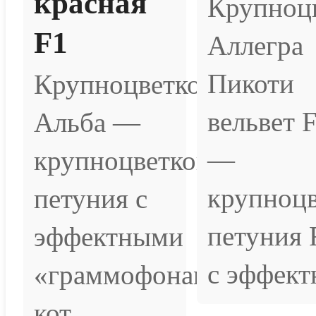
красная
Крупноцв
F1
Аллегра
Пикоти
Крупноцветковая
вельвет 
Альба —
—
крупноцветковая
крупноцв
петуния с
петуния 
эффектными
с эффектн
«граммофонами»,
кот...