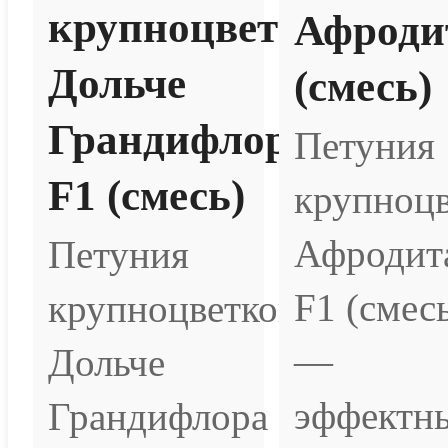
крупноцветковая
Афроди
Дольче
(смесь)
Грандифлора
Петуния
F1 (смесь)
крупноцв
Афродит
Петуния
F1 (смес
крупноцветковая
—
Дольче
эффектн
Грандифлора