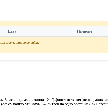
Цена
Наличие
держиваете развитие сайта.
м 6 часов прямого солнца). 2) Дефицит питания (подкармливай
 (объём кашпо минимум 5-7 литров на одно растение). 4) Пересы