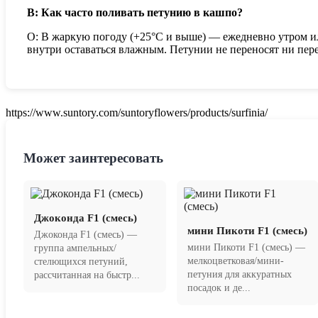
В: Как часто поливать петунию в кашпо?
О: В жаркую погоду (+25°C и выше) — ежедневно утром ил
внутри оставаться влажным. Петунии не переносят ни пере
https://www.suntory.com/suntoryflowers/products/surfinia/
Может заинтересовать
Джоконда F1 (смесь)
мини Пикоти F1 (смесь)
Джоконда F1 (смесь) —
мини Пикоти F1 (смесь) —
группа ампельных/
мелкоцветковая/мини-
стелющихся петуний,
петуния для аккуратных
рассчитанная на быстр...
посадок и де...