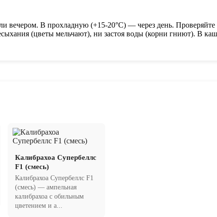
и вечером. В прохладную (+15-20°C) — через день. Проверяйте 
сыхания (цветы мельчают), ни застоя воды (корни гниют). В ка
Калибрахоа Супербеллс
F1 (смесь)
Калибрахоа Супербеллс F1
(смесь) — ампельная
калибрахоа с обильным
цветением и а...