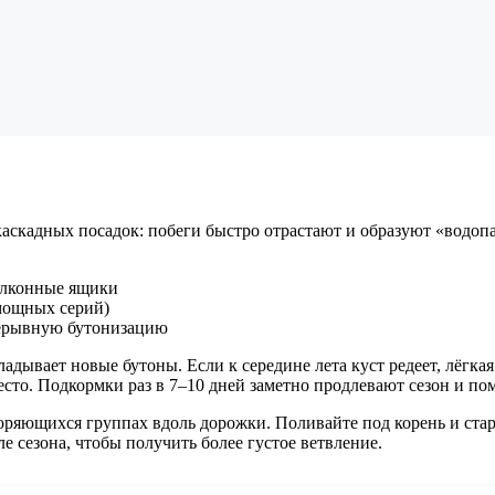
аскадных посадок: побеги быстро отрастают и образуют «водопа
алконные ящики
 мощных серий)
рерывную бутонизацию
дывает новые бутоны. Если к середине лета куст редеет, лёгкая
сто. Подкормки раз в 7–10 дней заметно продлевают сезон и пом
ряющихся группах вдоль дорожки. Поливайте под корень и старай
 сезона, чтобы получить более густое ветвление.