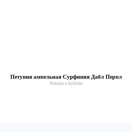
Петуния ампельная Сурфиния Дабл Перпл
Petunia x hybrida