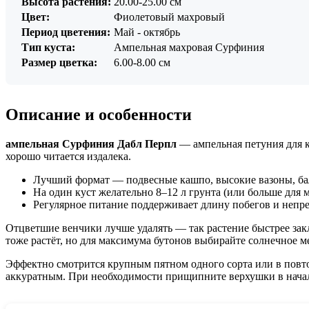
Высота растения:
20.00-25.00 см
Цвет:
Фиолетовый махровый
Период цветения:
Май - октябрь
Тип куста:
Ампельная махровая Сурфиния
Размер цветка:
6.00-8.00 см
Описание и особенности
ампельная Сурфиния Дабл Перпл
— ампельная петуния для к
хорошо читается издалека.
Лучший формат — подвесные кашпо, высокие вазоны, б
На один куст желательно 8–12 л грунта (или больше для
Регулярное питание поддерживает длину побегов и неп
Отцветшие венчики лучше удалять — так растение быстрее закла
тоже растёт, но для максимума бутонов выбирайте солнечное ме
Эффектно смотрится крупным пятном одного сорта или в повто
аккуратным. При необходимости прищипните верхушки в начале