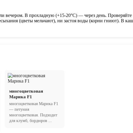
и вечером. В прохладную (+15-20°C) — через день. Проверяйте 
сыхания (цветы мельчают), ни застоя воды (корни гниют). В ка
многоцветковая
Марика F1
многоцветковая Марика F1
— петуния
многоцветковая. Подходит
для клумб, бордюров ...