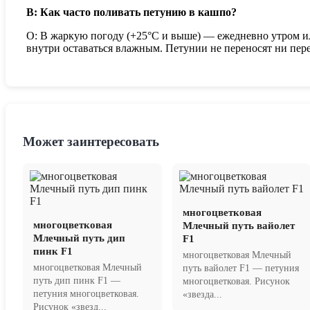
В: Как часто поливать петунию в кашпо?
О: В жаркую погоду (+25°C и выше) — ежедневно утром ил
внутри оставаться влажным. Петунии не переносят ни пере
Может заинтересовать
многоцветковая
многоцветковая
Млечный путь вайолет
Млечный путь дип
F1
пинк F1
многоцветковая Млечный
многоцветковая Млечный
путь вайолет F1 — петуния
путь дип пинк F1 —
многоцветковая. Рисунок
петуния многоцветковая.
«звезда...
Рисунок «звезд...