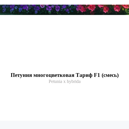
Петуния многоцветковая Тариф F1 (смесь)
Petunia x hybrida