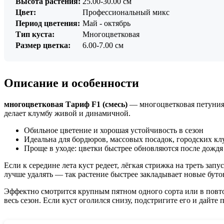
Высота растения:
25.00-30.00 см
Цвет:
Профессиональный микс
Период цветения:
Май - октябрь
Тип куста:
Многоцветковая
Размер цветка:
6.00-7.00 см
Описание и особенности
многоцветковая Тариф F1 (смесь)
— многоцветковая петуния 
делает клумбу живой и динамичной.
Обильное цветение и хорошая устойчивость в сезон
Идеальна для бордюров, массовых посадок, городских кл
Проще в уходе: цветки быстрее обновляются после дождя
Если к середине лета куст редеет, лёгкая стрижка на треть за
лучше удалять — так растение быстрее закладывает новые буто
Эффектно смотрится крупным пятном одного сорта или в пов
весь сезон. Если куст оголился снизу, подстригите его и дайт