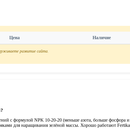
Цена
Наличие
держиваете развитие сайта.
я?
ений с формулой NPK 10-20-20 (меньше азота, больше фосфора и
мками для наращивания зелёной массы. Хорошо работают Fertika