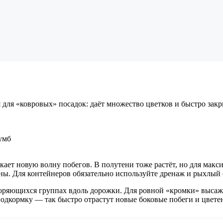
для «ковровых» посадок: даёт множество цветков и быстро закры
умб
пускает новую волну побегов. В полутени тоже растёт, но для м
ны. Для контейнеров обязательно используйте дренаж и рыхлый с
торяющихся группах вдоль дорожки. Для ровной «кромки» выса
е подкормку — так быстро отрастут новые боковые побеги и цвете